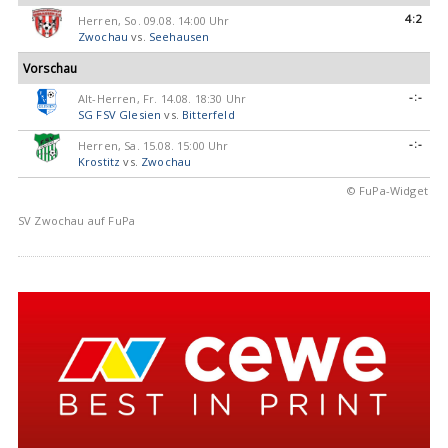
4:2
Herren, So. 09.08. 14:00 Uhr
Zwochau
vs.
Seehausen
Vorschau
-:-
Alt-Herren, Fr. 14.08. 18:30 Uhr
SG FSV Glesien
vs.
Bitterfeld
-:-
Herren, Sa. 15.08. 15:00 Uhr
Krostitz
vs.
Zwochau
© FuPa-Widget
SV Zwochau auf FuPa