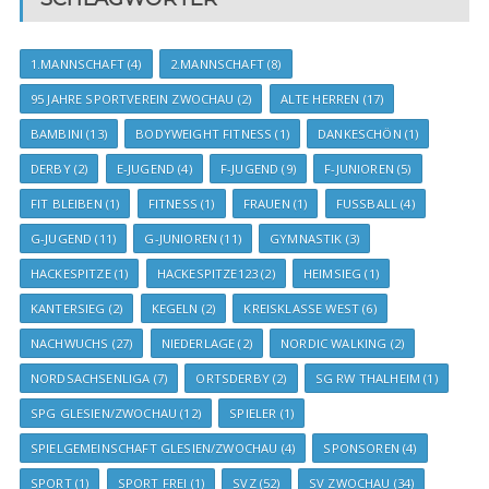
1.MANNSCHAFT
(4)
2.MANNSCHAFT
(8)
95 JAHRE SPORTVEREIN ZWOCHAU
(2)
ALTE HERREN
(17)
BAMBINI
(13)
BODYWEIGHT FITNESS
(1)
DANKESCHÖN
(1)
DERBY
(2)
E-JUGEND
(4)
F-JUGEND
(9)
F-JUNIOREN
(5)
FIT BLEIBEN
(1)
FITNESS
(1)
FRAUEN
(1)
FUSSBALL
(4)
G-JUGEND
(11)
G-JUNIOREN
(11)
GYMNASTIK
(3)
HACKESPITZE
(1)
HACKESPITZE123
(2)
HEIMSIEG
(1)
KANTERSIEG
(2)
KEGELN
(2)
KREISKLASSE WEST
(6)
NACHWUCHS
(27)
NIEDERLAGE
(2)
NORDIC WALKING
(2)
NORDSACHSENLIGA
(7)
ORTSDERBY
(2)
SG RW THALHEIM
(1)
SPG GLESIEN/ZWOCHAU
(12)
SPIELER
(1)
SPIELGEMEINSCHAFT GLESIEN/ZWOCHAU
(4)
SPONSOREN
(4)
SPORT
(1)
SPORT FREI
(1)
SVZ
(52)
SV ZWOCHAU
(34)