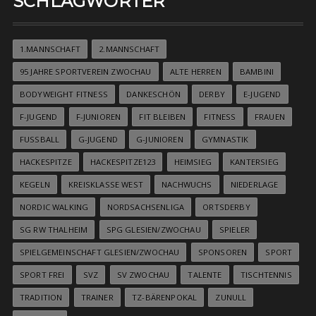
SCHLAGWÖRTER
1.MANNSCHAFT
2.MANNSCHAFT
95 JAHRE SPORTVEREIN ZWOCHAU
ALTE HERREN
BAMBINI
BODYWEIGHT FITNESS
DANKESCHÖN
DERBY
E-JUGEND
F-JUGEND
F-JUNIOREN
FIT BLEIBEN
FITNESS
FRAUEN
FUSSBALL
G-JUGEND
G-JUNIOREN
GYMNASTIK
HACKESPITZE
HACKESPITZE123
HEIMSIEG
KANTERSIEG
KEGELN
KREISKLASSE WEST
NACHWUCHS
NIEDERLAGE
NORDIC WALKING
NORDSACHSENLIGA
ORTSDERBY
SG RW THALHEIM
SPG GLESIEN/ZWOCHAU
SPIELER
SPIELGEMEINSCHAFT GLESIEN/ZWOCHAU
SPONSOREN
SPORT
SPORT FREI
SVZ
SV ZWOCHAU
TALENTE
TISCHTENNIS
TRADITION
TRAINER
TZ-BÄRENPOKAL
ZUNULL