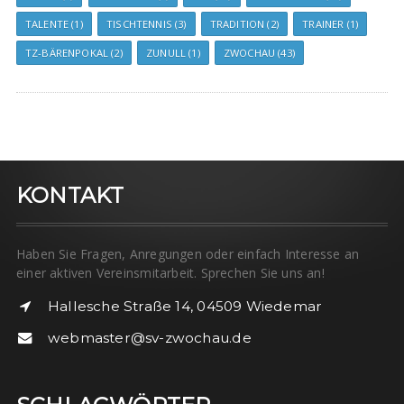
TALENTE
(1)
TISCHTENNIS
(3)
TRADITION
(2)
TRAINER
(1)
TZ-BÄRENPOKAL
(2)
ZUNULL
(1)
ZWOCHAU
(43)
KONTAKT
Haben Sie Fragen, Anregungen oder einfach Interesse an
einer aktiven Vereinsmitarbeit. Sprechen Sie uns an!
Hallesche Straße 14, 04509 Wiedemar
webmaster@sv-zwochau.de