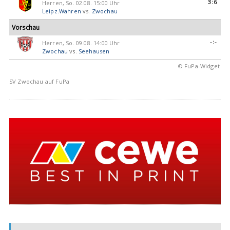
3:6
Herren, So. 02.08. 15:00 Uhr
Leipz.Wahren
vs.
Zwochau
Vorschau
-:-
Herren, So. 09.08. 14:00 Uhr
Zwochau
vs.
Seehausen
© FuPa-Widget
SV Zwochau auf FuPa