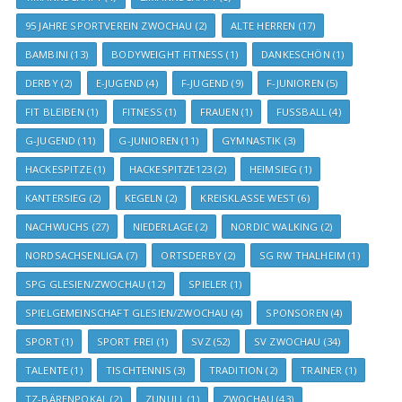
95 JAHRE SPORTVEREIN ZWOCHAU
(2)
ALTE HERREN
(17)
BAMBINI
(13)
BODYWEIGHT FITNESS
(1)
DANKESCHÖN
(1)
DERBY
(2)
E-JUGEND
(4)
F-JUGEND
(9)
F-JUNIOREN
(5)
FIT BLEIBEN
(1)
FITNESS
(1)
FRAUEN
(1)
FUSSBALL
(4)
G-JUGEND
(11)
G-JUNIOREN
(11)
GYMNASTIK
(3)
HACKESPITZE
(1)
HACKESPITZE123
(2)
HEIMSIEG
(1)
KANTERSIEG
(2)
KEGELN
(2)
KREISKLASSE WEST
(6)
NACHWUCHS
(27)
NIEDERLAGE
(2)
NORDIC WALKING
(2)
NORDSACHSENLIGA
(7)
ORTSDERBY
(2)
SG RW THALHEIM
(1)
SPG GLESIEN/ZWOCHAU
(12)
SPIELER
(1)
SPIELGEMEINSCHAFT GLESIEN/ZWOCHAU
(4)
SPONSOREN
(4)
SPORT
(1)
SPORT FREI
(1)
SVZ
(52)
SV ZWOCHAU
(34)
TALENTE
(1)
TISCHTENNIS
(3)
TRADITION
(2)
TRAINER
(1)
TZ-BÄRENPOKAL
(2)
ZUNULL
(1)
ZWOCHAU
(43)