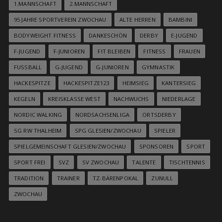
1.MANNSCHAFT
2.MANNSCHAFT
95 JAHRE SPORTVEREIN ZWOCHAU
ALTE HERREN
BAMBINI
BODYWEIGHT FITNESS
DANKESCHÖN
DERBY
E-JUGEND
F-JUGEND
F-JUNIOREN
FIT BLEIBEN
FITNESS
FRAUEN
FUSSBALL
G-JUGEND
G-JUNIOREN
GYMNASTIK
HACKESPITZE
HACKESPITZE123
HEIMSIEG
KANTERSIEG
KEGELN
KREISKLASSE WEST
NACHWUCHS
NIEDERLAGE
NORDIC WALKING
NORDSACHSENLIGA
ORTSDERBY
SG RW THALHEIM
SPG GLESIEN/ZWOCHAU
SPIELER
SPIELGEMEINSCHAFT GLESIEN/ZWOCHAU
SPONSOREN
SPORT
SPORT FREI
SVZ
SV ZWOCHAU
TALENTE
TISCHTENNIS
TRADITION
TRAINER
TZ-BÄRENPOKAL
ZUNULL
ZWOCHAU