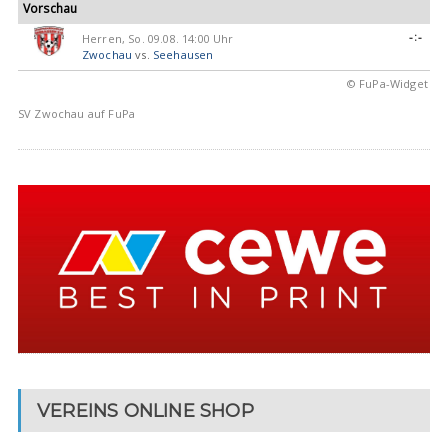
Vorschau
-:-
Herren, So. 09.08. 14:00 Uhr
Zwochau
vs.
Seehausen
© FuPa-Widget
SV Zwochau auf FuPa
VEREINS ONLINE SHOP