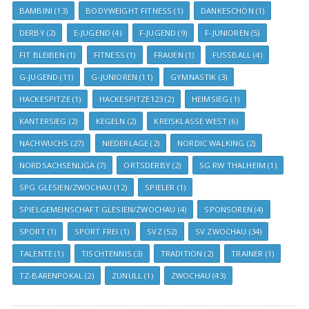
BAMBINI
(13)
BODYWEIGHT FITNESS
(1)
DANKESCHÖN
(1)
DERBY
(2)
E-JUGEND
(4)
F-JUGEND
(9)
F-JUNIOREN
(5)
FIT BLEIBEN
(1)
FITNESS
(1)
FRAUEN
(1)
FUSSBALL
(4)
G-JUGEND
(11)
G-JUNIOREN
(11)
GYMNASTIK
(3)
HACKESPITZE
(1)
HACKESPITZE123
(2)
HEIMSIEG
(1)
KANTERSIEG
(2)
KEGELN
(2)
KREISKLASSE WEST
(6)
NACHWUCHS
(27)
NIEDERLAGE
(2)
NORDIC WALKING
(2)
NORDSACHSENLIGA
(7)
ORTSDERBY
(2)
SG RW THALHEIM
(1)
SPG GLESIEN/ZWOCHAU
(12)
SPIELER
(1)
SPIELGEMEINSCHAFT GLESIEN/ZWOCHAU
(4)
SPONSOREN
(4)
SPORT
(1)
SPORT FREI
(1)
SVZ
(52)
SV ZWOCHAU
(34)
TALENTE
(1)
TISCHTENNIS
(3)
TRADITION
(2)
TRAINER
(1)
TZ-BÄRENPOKAL
(2)
ZUNULL
(1)
ZWOCHAU
(43)