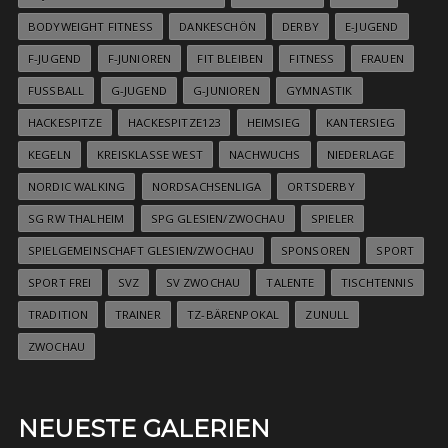
BODYWEIGHT FITNESS
DANKESCHÖN
DERBY
E-JUGEND
F-JUGEND
F-JUNIOREN
FIT BLEIBEN
FITNESS
FRAUEN
FUSSBALL
G-JUGEND
G-JUNIOREN
GYMNASTIK
HACKESPITZE
HACKESPITZE123
HEIMSIEG
KANTERSIEG
KEGELN
KREISKLASSE WEST
NACHWUCHS
NIEDERLAGE
NORDIC WALKING
NORDSACHSENLIGA
ORTSDERBY
SG RW THALHEIM
SPG GLESIEN/ZWOCHAU
SPIELER
SPIELGEMEINSCHAFT GLESIEN/ZWOCHAU
SPONSOREN
SPORT
SPORT FREI
SVZ
SV ZWOCHAU
TALENTE
TISCHTENNIS
TRADITION
TRAINER
TZ-BÄRENPOKAL
ZUNULL
ZWOCHAU
NEUESTE GALERIEN