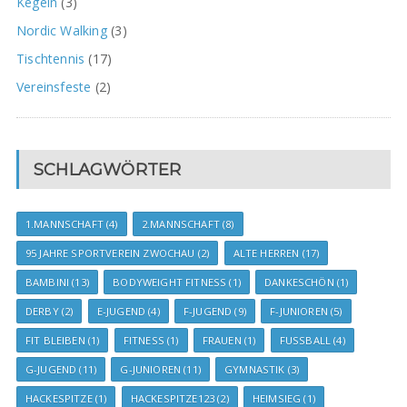
Kegeln
(3)
Nordic Walking
(3)
Tischtennis
(17)
Vereinsfeste
(2)
SCHLAGWÖRTER
1.MANNSCHAFT
(4)
2.MANNSCHAFT
(8)
95 JAHRE SPORTVEREIN ZWOCHAU
(2)
ALTE HERREN
(17)
BAMBINI
(13)
BODYWEIGHT FITNESS
(1)
DANKESCHÖN
(1)
DERBY
(2)
E-JUGEND
(4)
F-JUGEND
(9)
F-JUNIOREN
(5)
FIT BLEIBEN
(1)
FITNESS
(1)
FRAUEN
(1)
FUSSBALL
(4)
G-JUGEND
(11)
G-JUNIOREN
(11)
GYMNASTIK
(3)
HACKESPITZE
(1)
HACKESPITZE123
(2)
HEIMSIEG
(1)