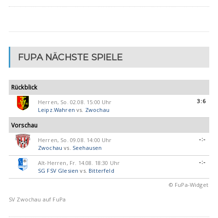
FUPA NÄCHSTE SPIELE
Rückblick
3:6
Herren, So. 02.08. 15:00 Uhr
Leipz.Wahren
vs.
Zwochau
Vorschau
-:-
Herren, So. 09.08. 14:00 Uhr
Zwochau
vs.
Seehausen
-:-
Alt-Herren, Fr. 14.08. 18:30 Uhr
SG FSV Glesien
vs.
Bitterfeld
© FuPa-Widget
SV Zwochau auf FuPa