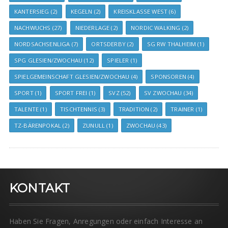
KANTERSIEG
(2)
KEGELN
(2)
KREISKLASSE WEST
(6)
NACHWUCHS
(27)
NIEDERLAGE
(2)
NORDIC WALKING
(2)
NORDSACHSENLIGA
(7)
ORTSDERBY
(2)
SG RW THALHEIM
(1)
SPG GLESIEN/ZWOCHAU
(12)
SPIELER
(1)
SPIELGEMEINSCHAFT GLESIEN/ZWOCHAU
(4)
SPONSOREN
(4)
SPORT
(1)
SPORT FREI
(1)
SVZ
(52)
SV ZWOCHAU
(34)
TALENTE
(1)
TISCHTENNIS
(3)
TRADITION
(2)
TRAINER
(1)
TZ-BÄRENPOKAL
(2)
ZUNULL
(1)
ZWOCHAU
(43)
KONTAKT
Haben Sie Fragen, Anregungen oder einfach Interesse an