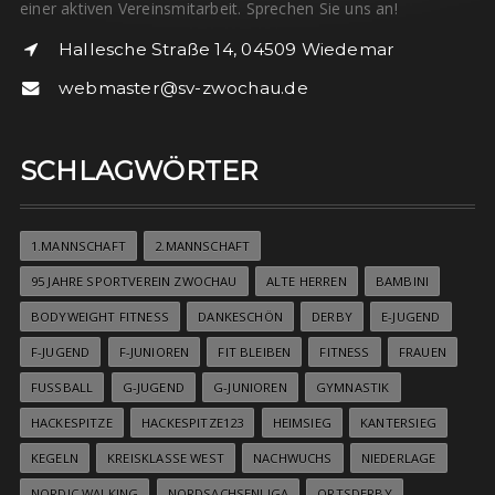
einer aktiven Vereinsmitarbeit. Sprechen Sie uns an!
Hallesche Straße 14, 04509 Wiedemar
webmaster@sv-zwochau.de
SCHLAGWÖRTER
1.MANNSCHAFT
2.MANNSCHAFT
95 JAHRE SPORTVEREIN ZWOCHAU
ALTE HERREN
BAMBINI
BODYWEIGHT FITNESS
DANKESCHÖN
DERBY
E-JUGEND
F-JUGEND
F-JUNIOREN
FIT BLEIBEN
FITNESS
FRAUEN
FUSSBALL
G-JUGEND
G-JUNIOREN
GYMNASTIK
HACKESPITZE
HACKESPITZE123
HEIMSIEG
KANTERSIEG
KEGELN
KREISKLASSE WEST
NACHWUCHS
NIEDERLAGE
NORDIC WALKING
NORDSACHSENLIGA
ORTSDERBY