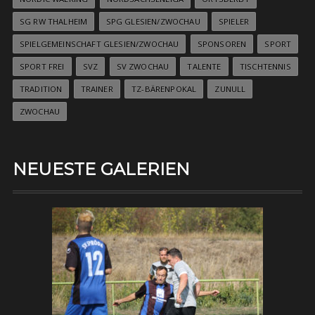
SG RW THALHEIM
SPG GLESIEN/ZWOCHAU
SPIELER
SPIELGEMEINSCHAFT GLESIEN/ZWOCHAU
SPONSOREN
SPORT
SPORT FREI
SVZ
SV ZWOCHAU
TALENTE
TISCHTENNIS
TRADITION
TRAINER
TZ-BÄRENPOKAL
ZUNULL
ZWOCHAU
NEUESTE GALERIEN