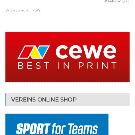
© FuPa-Widget
SV Zwochau auf FuPa
VEREINS ONLINE SHOP