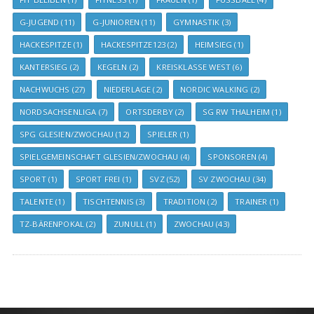
G-JUGEND
(11)
G-JUNIOREN
(11)
GYMNASTIK
(3)
HACKESPITZE
(1)
HACKESPITZE123
(2)
HEIMSIEG
(1)
KANTERSIEG
(2)
KEGELN
(2)
KREISKLASSE WEST
(6)
NACHWUCHS
(27)
NIEDERLAGE
(2)
NORDIC WALKING
(2)
NORDSACHSENLIGA
(7)
ORTSDERBY
(2)
SG RW THALHEIM
(1)
SPG GLESIEN/ZWOCHAU
(12)
SPIELER
(1)
SPIELGEMEINSCHAFT GLESIEN/ZWOCHAU
(4)
SPONSOREN
(4)
SPORT
(1)
SPORT FREI
(1)
SVZ
(52)
SV ZWOCHAU
(34)
TALENTE
(1)
TISCHTENNIS
(3)
TRADITION
(2)
TRAINER
(1)
TZ-BÄRENPOKAL
(2)
ZUNULL
(1)
ZWOCHAU
(43)