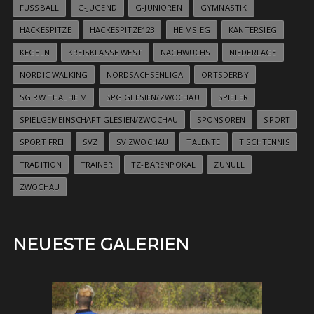
FUSSBALL
G-JUGEND
G-JUNIOREN
GYMNASTIK
HACKESPITZE
HACKESPITZE123
HEIMSIEG
KANTERSIEG
KEGELN
KREISKLASSE WEST
NACHWUCHS
NIEDERLAGE
NORDIC WALKING
NORDSACHSENLIGA
ORTSDERBY
SG RW THALHEIM
SPG GLESIEN/ZWOCHAU
SPIELER
SPIELGEMEINSCHAFT GLESIEN/ZWOCHAU
SPONSOREN
SPORT
SPORT FREI
SVZ
SV ZWOCHAU
TALENTE
TISCHTENNIS
TRADITION
TRAINER
TZ-BÄRENPOKAL
ZUNULL
ZWOCHAU
NEUESTE GALERIEN