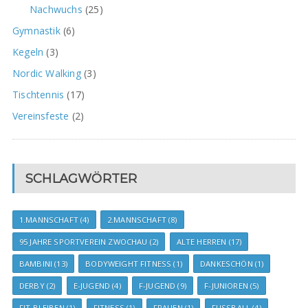
Nachwuchs
(25)
Gymnastik
(6)
Kegeln
(3)
Nordic Walking
(3)
Tischtennis
(17)
Vereinsfeste
(2)
SCHLAGWÖRTER
1.MANNSCHAFT
(4)
2.MANNSCHAFT
(8)
95 JAHRE SPORTVEREIN ZWOCHAU
(2)
ALTE HERREN
(17)
BAMBINI
(13)
BODYWEIGHT FITNESS
(1)
DANKESCHÖN
(1)
DERBY
(2)
E-JUGEND
(4)
F-JUGEND
(9)
F-JUNIOREN
(5)
FIT BLEIBEN
(1)
FITNESS
(1)
FRAUEN
(1)
FUSSBALL
(4)