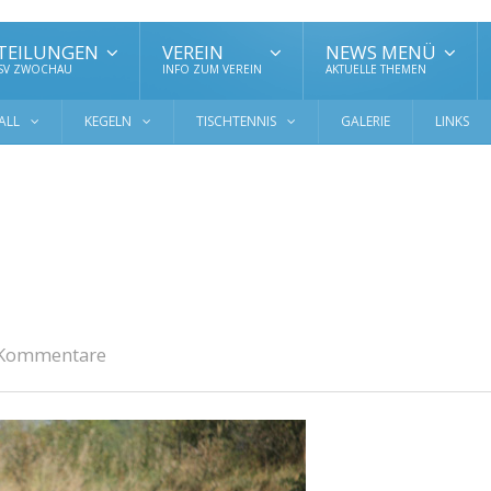
TEILUNGEN
VEREIN
NEWS MENÜ
 SV ZWOCHAU
INFO ZUM VEREIN
AKTUELLE THEMEN
ALL
KEGELN
TISCHTENNIS
GALERIE
LINKS
 Kommentare