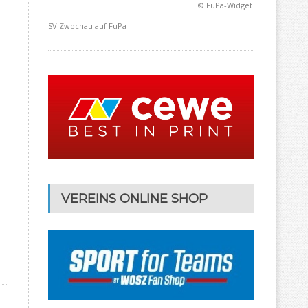
© FuPa-Widget
SV Zwochau auf FuPa
VEREINS ONLINE SHOP