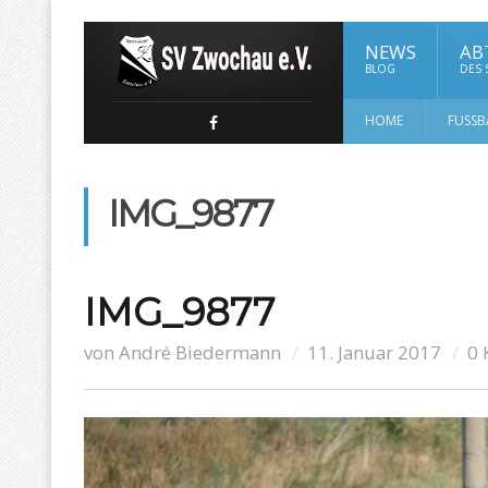
NEWS
AB
BLOG
DES
HOME
FUSSB
IMG_9877
IMG_9877
von
André Biedermann
11. Januar 2017
0