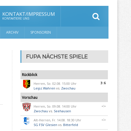
KONTAKT/IMPRESSUM
KONTAKTIERE UNS
ARCHIV
SPONSOREN
FUPA NÄCHSTE SPIELE
Rückblick
3:6
Herren, So. 02.08. 15:00 Uhr
Leipz.Wahren
vs.
Zwochau
Vorschau
-:-
Herren, So. 09.08. 14:00 Uhr
Zwochau
vs.
Seehausen
-:-
Alt-Herren, Fr. 14.08. 18:30 Uhr
SG FSV Glesien
vs.
Bitterfeld