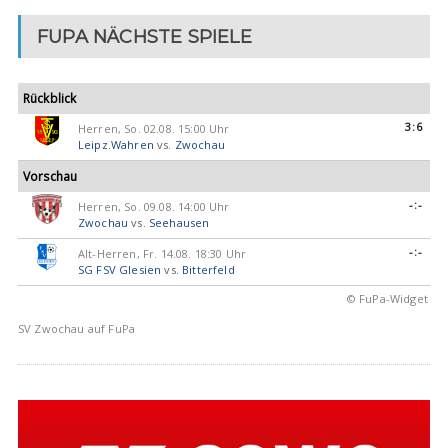
FUPA NÄCHSTE SPIELE
Rückblick
3:6
Herren, So. 02.08. 15:00 Uhr
Leipz.Wahren
vs.
Zwochau
Vorschau
-:-
Herren, So. 09.08. 14:00 Uhr
Zwochau
vs.
Seehausen
-:-
Alt-Herren, Fr. 14.08. 18:30 Uhr
SG FSV Glesien
vs.
Bitterfeld
© FuPa-Widget
SV Zwochau auf FuPa