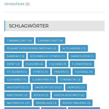
Vereinsfeste
(2)
SCHLAGWÖRTER
1.MANNSCHAFT
(4)
2.MANNSCHAFT
(8)
95 JAHRE SPORTVEREIN ZWOCHAU
(2)
ALTE HERREN
(17)
BAMBINI
(13)
BODYWEIGHT FITNESS
(1)
DANKESCHÖN
(1)
DERBY
(2)
E-JUGEND
(4)
F-JUGEND
(9)
F-JUNIOREN
(5)
FIT BLEIBEN
(1)
FITNESS
(1)
FRAUEN
(1)
FUSSBALL
(4)
G-JUGEND
(11)
G-JUNIOREN
(11)
GYMNASTIK
(3)
HACKESPITZE
(1)
HACKESPITZE123
(2)
HEIMSIEG
(1)
KANTERSIEG
(2)
KEGELN
(2)
KREISKLASSE WEST
(6)
NACHWUCHS
(27)
NIEDERLAGE
(2)
NORDIC WALKING
(2)