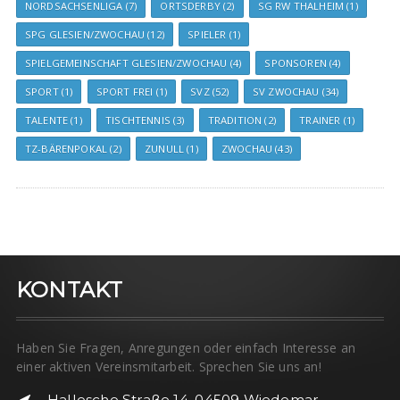
NORDSACHSENLIGA
(7)
ORTSDERBY
(2)
SG RW THALHEIM
(1)
SPG GLESIEN/ZWOCHAU
(12)
SPIELER
(1)
SPIELGEMEINSCHAFT GLESIEN/ZWOCHAU
(4)
SPONSOREN
(4)
SPORT
(1)
SPORT FREI
(1)
SVZ
(52)
SV ZWOCHAU
(34)
TALENTE
(1)
TISCHTENNIS
(3)
TRADITION
(2)
TRAINER
(1)
TZ-BÄRENPOKAL
(2)
ZUNULL
(1)
ZWOCHAU
(43)
KONTAKT
Haben Sie Fragen, Anregungen oder einfach Interesse an
einer aktiven Vereinsmitarbeit. Sprechen Sie uns an!
Hallesche Straße 14, 04509 Wiedemar