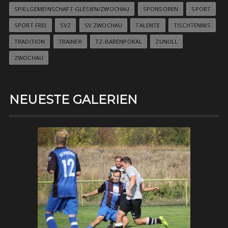
SPIELGEMEINSCHAFT GLESIEN/ZWOCHAU
SPONSOREN
SPORT
SPORT FREI
SVZ
SV ZWOCHAU
TALENTE
TISCHTENNIS
TRADITION
TRAINER
TZ-BÄRENPOKAL
ZUNULL
ZWOCHAU
NEUESTE GALERIEN