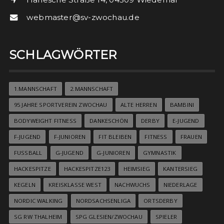
webmaster@sv-zwochau.de
SCHLAGWÖRTER
1.MANNSCHAFT
2.MANNSCHAFT
95 JAHRE SPORTVEREIN ZWOCHAU
ALTE HERREN
BAMBINI
BODYWEIGHT FITNESS
DANKESCHÖN
DERBY
E-JUGEND
F-JUGEND
F-JUNIOREN
FIT BLEIBEN
FITNESS
FRAUEN
FUSSBALL
G-JUGEND
G-JUNIOREN
GYMNASTIK
HACKESPITZE
HACKESPITZE123
HEIMSIEG
KANTERSIEG
KEGELN
KREISKLASSE WEST
NACHWUCHS
NIEDERLAGE
NORDIC WALKING
NORDSACHSENLIGA
ORTSDERBY
SG RW THALHEIM
SPG GLESIEN/ZWOCHAU
SPIELER