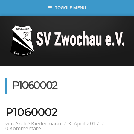
TOGGLE MENU
P1060002
P1060002
von
André Biedermann
3. April 2017
0 Kommentare