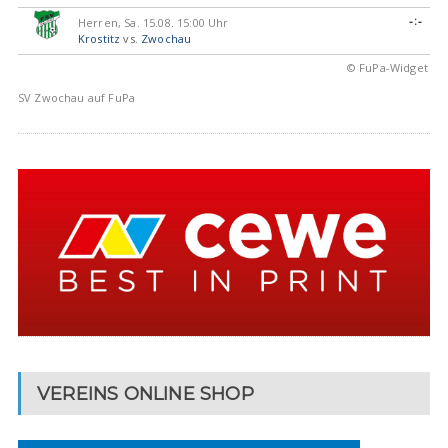
-:-
Herren, Sa. 15.08. 15:00 Uhr
Krostitz
vs.
Zwochau
© FuPa-Widget
SV Zwochau auf FuPa
VEREINS ONLINE SHOP