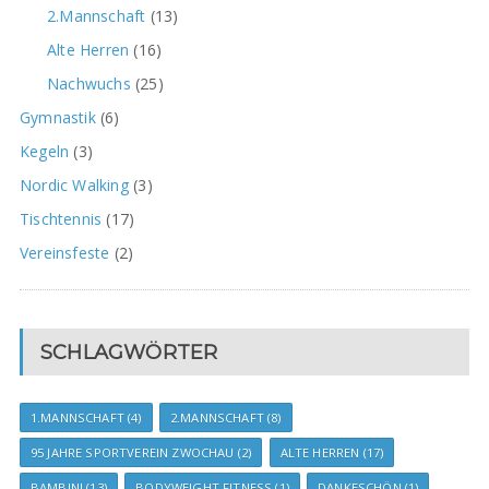
2.Mannschaft
(13)
Alte Herren
(16)
Nachwuchs
(25)
Gymnastik
(6)
Kegeln
(3)
Nordic Walking
(3)
Tischtennis
(17)
Vereinsfeste
(2)
SCHLAGWÖRTER
1.MANNSCHAFT
(4)
2.MANNSCHAFT
(8)
95 JAHRE SPORTVEREIN ZWOCHAU
(2)
ALTE HERREN
(17)
BAMBINI
(13)
BODYWEIGHT FITNESS
(1)
DANKESCHÖN
(1)