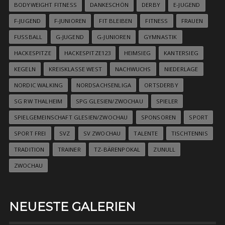
BODYWEIGHT FITNESS
DANKESCHÖN
DERBY
E-JUGEND
F-JUGEND
F-JUNIOREN
FIT BLEIBEN
FITNESS
FRAUEN
FUSSBALL
G-JUGEND
G-JUNIOREN
GYMNASTIK
HACKESPITZE
HACKESPITZE123
HEIMSIEG
KANTERSIEG
KEGELN
KREISKLASSE WEST
NACHWUCHS
NIEDERLAGE
NORDIC WALKING
NORDSACHSENLIGA
ORTSDERBY
SG RW THALHEIM
SPG GLESIEN/ZWOCHAU
SPIELER
SPIELGEMEINSCHAFT GLESIEN/ZWOCHAU
SPONSOREN
SPORT
SPORT FREI
SVZ
SV ZWOCHAU
TALENTE
TISCHTENNIS
TRADITION
TRAINER
TZ-BÄRENPOKAL
ZUNULL
ZWOCHAU
NEUESTE GALERIEN