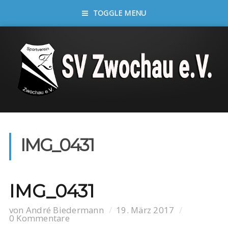
TOGGLE MENU
IMG_0431
IMG_0431
von
André Biedermann
19. März 2017
0 Kommentare