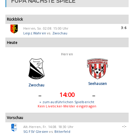
FUPA NÄCHSTE SPIELE
Rückblick
3:6
Herren, So. 02.08. 15:00 Uhr
Leipz.Wahren
vs.
Zwochau
Heute
Herren
Seehausen
Zwochau
-
-
14:00
» zum ausführlichen Spielbericht
Kein Liveticker-Melder eingetragen
Vorschau
-:-
Alt-Herren, Fr. 14.08. 18:30 Uhr
SG FSV Glesien
vs.
Bitterfeld