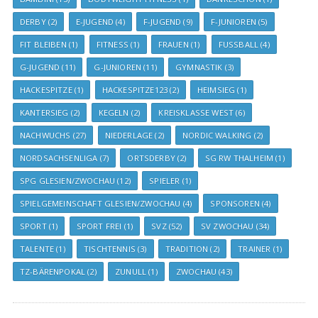
DERBY
(2)
E-JUGEND
(4)
F-JUGEND
(9)
F-JUNIOREN
(5)
FIT BLEIBEN
(1)
FITNESS
(1)
FRAUEN
(1)
FUSSBALL
(4)
G-JUGEND
(11)
G-JUNIOREN
(11)
GYMNASTIK
(3)
HACKESPITZE
(1)
HACKESPITZE123
(2)
HEIMSIEG
(1)
KANTERSIEG
(2)
KEGELN
(2)
KREISKLASSE WEST
(6)
NACHWUCHS
(27)
NIEDERLAGE
(2)
NORDIC WALKING
(2)
NORDSACHSENLIGA
(7)
ORTSDERBY
(2)
SG RW THALHEIM
(1)
SPG GLESIEN/ZWOCHAU
(12)
SPIELER
(1)
SPIELGEMEINSCHAFT GLESIEN/ZWOCHAU
(4)
SPONSOREN
(4)
SPORT
(1)
SPORT FREI
(1)
SVZ
(52)
SV ZWOCHAU
(34)
TALENTE
(1)
TISCHTENNIS
(3)
TRADITION
(2)
TRAINER
(1)
TZ-BÄRENPOKAL
(2)
ZUNULL
(1)
ZWOCHAU
(43)