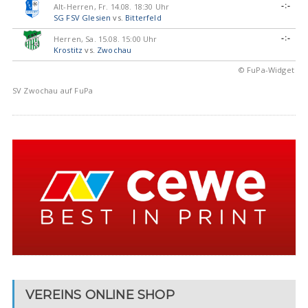
-:-
Alt-Herren, Fr. 14.08. 18:30 Uhr
SG FSV Glesien
vs.
Bitterfeld
-:-
Herren, Sa. 15.08. 15:00 Uhr
Krostitz
vs.
Zwochau
© FuPa-Widget
SV Zwochau auf FuPa
VEREINS ONLINE SHOP