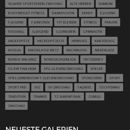
95 JAHRE SPORTVEREIN ZWOCHAU
ALTE HERREN
BAMBINI
BODYWEIGHT FITNESS
DANKESCHÖN
DERBY
E-JUGEND
F-JUGEND
F-JUNIOREN
FIT BLEIBEN
FITNESS
FRAUEN
FUSSBALL
G-JUGEND
G-JUNIOREN
GYMNASTIK
HACKESPITZE
HACKESPITZE123
HEIMSIEG
KANTERSIEG
KEGELN
KREISKLASSE WEST
NACHWUCHS
NIEDERLAGE
NORDIC WALKING
NORDSACHSENLIGA
ORTSDERBY
SG RW THALHEIM
SPG GLESIEN/ZWOCHAU
SPIELER
SPIELGEMEINSCHAFT GLESIEN/ZWOCHAU
SPONSOREN
SPORT
SPORT FREI
SVZ
SV ZWOCHAU
TALENTE
TISCHTENNIS
TRADITION
TRAINER
TZ-BÄRENPOKAL
ZUNULL
ZWOCHAU
NEUESTE GALERIEN