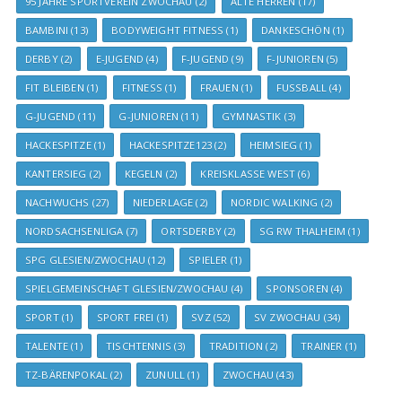
95 JAHRE SPORTVEREIN ZWOCHAU
(2)
ALTE HERREN
(17)
BAMBINI
(13)
BODYWEIGHT FITNESS
(1)
DANKESCHÖN
(1)
DERBY
(2)
E-JUGEND
(4)
F-JUGEND
(9)
F-JUNIOREN
(5)
FIT BLEIBEN
(1)
FITNESS
(1)
FRAUEN
(1)
FUSSBALL
(4)
G-JUGEND
(11)
G-JUNIOREN
(11)
GYMNASTIK
(3)
HACKESPITZE
(1)
HACKESPITZE123
(2)
HEIMSIEG
(1)
KANTERSIEG
(2)
KEGELN
(2)
KREISKLASSE WEST
(6)
NACHWUCHS
(27)
NIEDERLAGE
(2)
NORDIC WALKING
(2)
NORDSACHSENLIGA
(7)
ORTSDERBY
(2)
SG RW THALHEIM
(1)
SPG GLESIEN/ZWOCHAU
(12)
SPIELER
(1)
SPIELGEMEINSCHAFT GLESIEN/ZWOCHAU
(4)
SPONSOREN
(4)
SPORT
(1)
SPORT FREI
(1)
SVZ
(52)
SV ZWOCHAU
(34)
TALENTE
(1)
TISCHTENNIS
(3)
TRADITION
(2)
TRAINER
(1)
TZ-BÄRENPOKAL
(2)
ZUNULL
(1)
ZWOCHAU
(43)