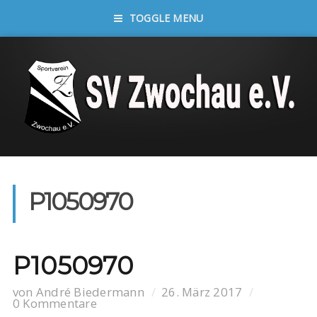
TOGGLE MENU
P1050970
P1050970
von
André Biedermann
26. März 2017
0 Kommentare