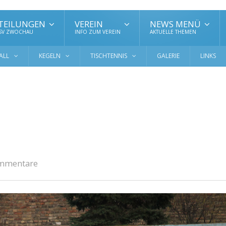
TEILUNGEN
VEREIN
NEWS MENÜ
 SV ZWOCHAU
INFO ZUM VEREIN
AKTUELLE THEMEN
ALL
KEGELN
TISCHTENNIS
GALERIE
LINKS
mmentare