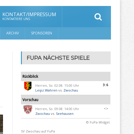
KONTAKT/IMPRESSUM
KONTAKTIERE UNS
ARCHIV
SPONSOREN
FUPA NÄCHSTE SPIELE
Rückblick
3:6
Herren, So. 02.08. 15:00 Uhr
Leipz.Wahren
vs.
Zwochau
Vorschau
-:-
Herren, So. 09.08. 14:00 Uhr
Zwochau
vs.
Seehausen
© FuPa-Widget
SV Zwochau auf FuPa