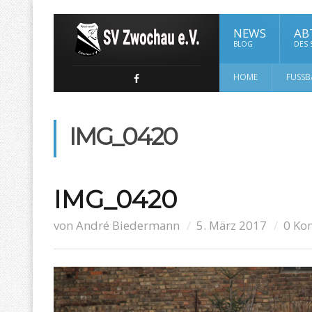
NEWS
AB
BLOG
DES
HOME
FUSSB
IMG_0420
IMG_0420
von
André Biedermann
5. März 2017
0 Ko