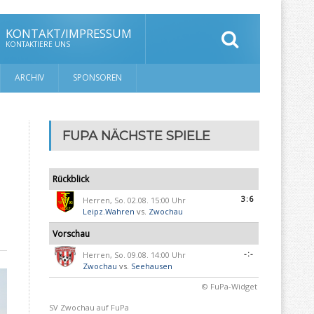
KONTAKT/IMPRESSUM
KONTAKTIERE UNS
ARCHIV
SPONSOREN
FUPA NÄCHSTE SPIELE
Rückblick
3:6
Herren, So. 02.08. 15:00 Uhr
Leipz.Wahren
vs.
Zwochau
Vorschau
-:-
Herren, So. 09.08. 14:00 Uhr
Zwochau
vs.
Seehausen
© FuPa-Widget
SV Zwochau auf FuPa