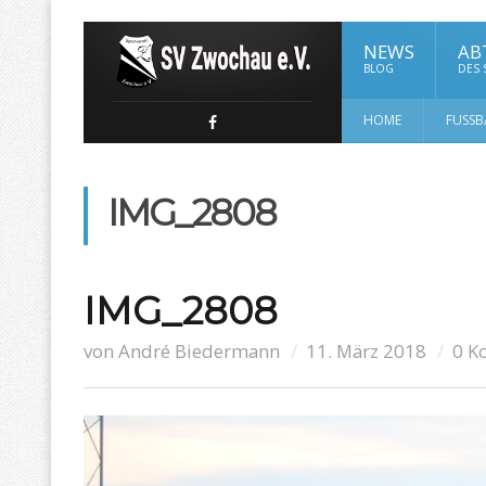
NEWS
AB
BLOG
DES
HOME
FUSSB
IMG_2808
IMG_2808
von
André Biedermann
11. März 2018
0 K