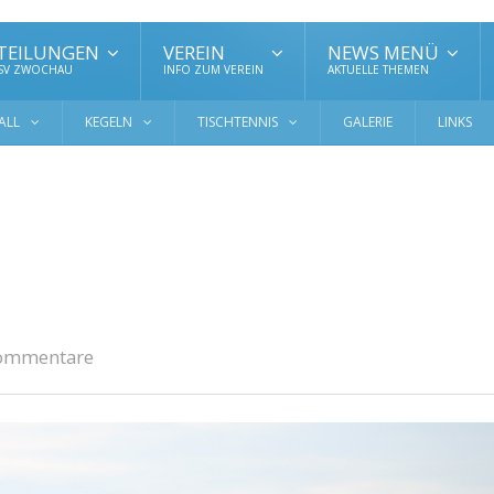
TEILUNGEN
VEREIN
NEWS MENÜ
 SV ZWOCHAU
INFO ZUM VEREIN
AKTUELLE THEMEN
ALL
KEGELN
TISCHTENNIS
GALERIE
LINKS
ommentare