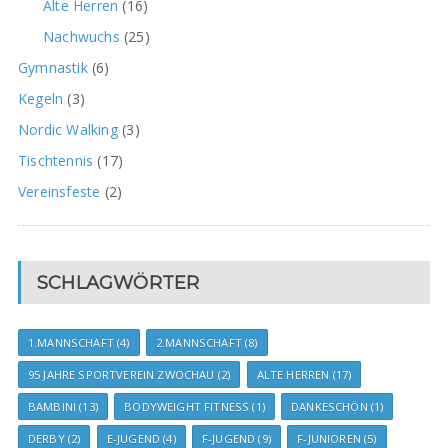
Alte Herren
(16)
Nachwuchs
(25)
Gymnastik
(6)
Kegeln
(3)
Nordic Walking
(3)
Tischtennis
(17)
Vereinsfeste
(2)
SCHLAGWÖRTER
1.MANNSCHAFT
(4)
2.MANNSCHAFT
(8)
95 JAHRE SPORTVEREIN ZWOCHAU
(2)
ALTE HERREN
(17)
BAMBINI
(13)
BODYWEIGHT FITNESS
(1)
DANKESCHÖN
(1)
DERBY
(2)
E-JUGEND
(4)
F-JUGEND
(9)
F-JUNIOREN
(5)