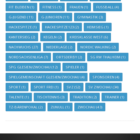
FIT BLEIBEN
(1)
FITNESS
(1)
FRAUEN
(1)
FUSSBALL
(4)
G-JUGEND
(11)
G-JUNIOREN
(11)
GYMNASTIK
(3)
HACKESPITZE
(1)
HACKESPITZE123
(2)
HEIMSIEG
(1)
KANTERSIEG
(2)
KEGELN
(2)
KREISKLASSE WEST
(6)
NACHWUCHS
(27)
NIEDERLAGE
(2)
NORDIC WALKING
(2)
NORDSACHSENLIGA
(7)
ORTSDERBY
(2)
SG RW THALHEIM
(1)
SPG GLESIEN/ZWOCHAU
(12)
SPIELER
(1)
SPIELGEMEINSCHAFT GLESIEN/ZWOCHAU
(4)
SPONSOREN
(4)
SPORT
(1)
SPORT FREI
(1)
SVZ
(52)
SV ZWOCHAU
(34)
TALENTE
(1)
TISCHTENNIS
(3)
TRADITION
(2)
TRAINER
(1)
TZ-BÄRENPOKAL
(2)
ZUNULL
(1)
ZWOCHAU
(43)