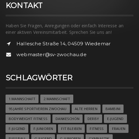
KONTAKT
Haben Sie Fragen, Anregungen oder einfach Interesse an
einer aktiven Vereinsmitarbeit. Sprechen Sie uns an!
Hallesche Straße 14, 04509 Wiedemar
webmaster@sv-zwochau.de
SCHLAGWÖRTER
1.MANNSCHAFT
2.MANNSCHAFT
95 JAHRE SPORTVEREIN ZWOCHAU
ALTE HERREN
BAMBINI
BODYWEIGHT FITNESS
DANKESCHÖN
DERBY
E-JUGEND
F-JUGEND
F-JUNIOREN
FIT BLEIBEN
FITNESS
FRAUEN
FUSSBALL
G-JUGEND
G-JUNIOREN
GYMNASTIK