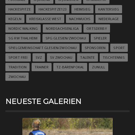
HACKESPITZE
HACKESPITZE123
HEIMSIEG
KANTERSIEG
KEGELN
KREISKLASSE WEST
NACHWUCHS
NIEDERLAGE
NORDIC WALKING
NORDSACHSENLIGA
ORTSDERBY
SG RW THALHEIM
SPG GLESIEN/ZWOCHAU
SPIELER
SPIELGEMEINSCHAFT GLESIEN/ZWOCHAU
SPONSOREN
SPORT
SPORT FREI
SVZ
SV ZWOCHAU
TALENTE
TISCHTENNIS
TRADITION
TRAINER
TZ-BÄRENPOKAL
ZUNULL
ZWOCHAU
NEUESTE GALERIEN