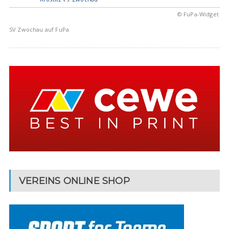
© FuPa-Widget
SV Zwochau auf FuPa
VEREINS ONLINE SHOP