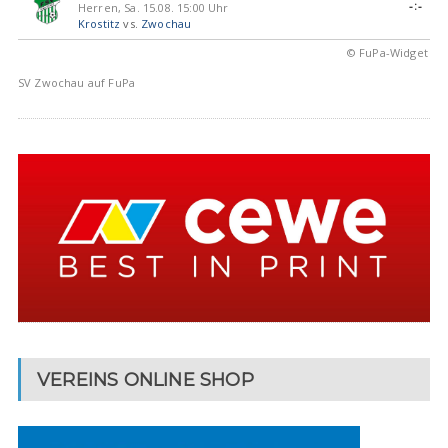
-:-
Herren, Sa. 15.08. 15:00 Uhr
Krostitz
vs.
Zwochau
© FuPa-Widget
SV Zwochau auf FuPa
VEREINS ONLINE SHOP