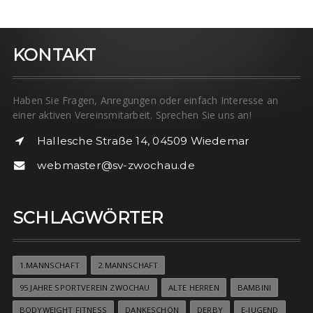
KONTAKT
Haben Sie Fragen, Anregungen oder einfach Interesse an
einer aktiven Vereinsmitarbeit. Sprechen Sie uns an!
Hallesche Straße 14, 04509 Wiedemar
webmaster@sv-zwochau.de
SCHLAGWÖRTER
1.MANNSCHAFT
2.MANNSCHAFT
95 JAHRE SPORTVEREIN ZWOCHAU
ALTE HERREN
BAMBINI
BODYWEIGHT FITNESS
DANKESCHÖN
DERBY
E-JUGEND