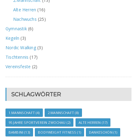
2.Mannschaft
(13)
Alte Herren
(16)
Nachwuchs
(25)
Gymnastik
(6)
Kegeln
(3)
Nordic Walking
(3)
Tischtennis
(17)
Vereinsfeste
(2)
SCHLAGWÖRTER
1.MANNSCHAFT
(4)
2.MANNSCHAFT
(8)
95 JAHRE SPORTVEREIN ZWOCHAU
(2)
ALTE HERREN
(17)
BAMBINI
(13)
BODYWEIGHT FITNESS
(1)
DANKESCHÖN
(1)