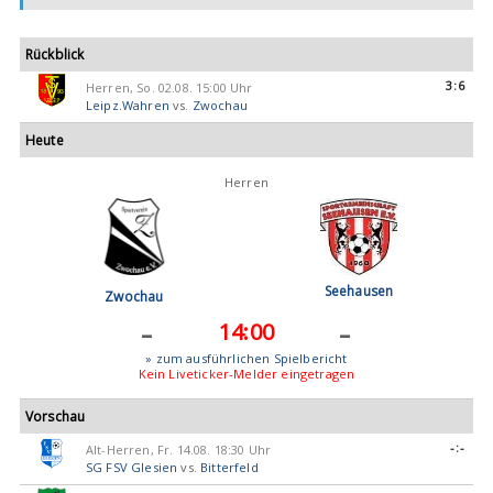
Rückblick
3:6
Herren, So. 02.08. 15:00 Uhr
Leipz.Wahren
vs.
Zwochau
Heute
Herren
Seehausen
Zwochau
-
-
14:00
» zum ausführlichen Spielbericht
Kein Liveticker-Melder eingetragen
Vorschau
-:-
Alt-Herren, Fr. 14.08. 18:30 Uhr
SG FSV Glesien
vs.
Bitterfeld