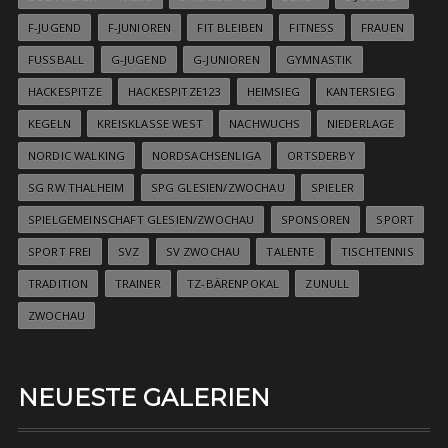
F-JUGEND
F-JUNIOREN
FIT BLEIBEN
FITNESS
FRAUEN
FUSSBALL
G-JUGEND
G-JUNIOREN
GYMNASTIK
HACKESPITZE
HACKESPITZE123
HEIMSIEG
KANTERSIEG
KEGELN
KREISKLASSE WEST
NACHWUCHS
NIEDERLAGE
NORDIC WALKING
NORDSACHSENLIGA
ORTSDERBY
SG RW THALHEIM
SPG GLESIEN/ZWOCHAU
SPIELER
SPIELGEMEINSCHAFT GLESIEN/ZWOCHAU
SPONSOREN
SPORT
SPORT FREI
SVZ
SV ZWOCHAU
TALENTE
TISCHTENNIS
TRADITION
TRAINER
TZ-BÄRENPOKAL
ZUNULL
ZWOCHAU
NEUESTE GALERIEN