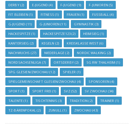
DERBY
(2)
E-JUGEND
(4)
F-JUGEND
(9)
F-JUNIOREN
(5)
FIT BLEIBEN
(1)
FITNESS
(1)
FRAUEN
(1)
FUSSBALL
(4)
G-JUGEND
(11)
G-JUNIOREN
(11)
GYMNASTIK
(3)
HACKESPITZE
(1)
HACKESPITZE123
(2)
HEIMSIEG
(1)
KANTERSIEG
(2)
KEGELN
(2)
KREISKLASSE WEST
(6)
NACHWUCHS
(27)
NIEDERLAGE
(2)
NORDIC WALKING
(2)
NORDSACHSENLIGA
(7)
ORTSDERBY
(2)
SG RW THALHEIM
(1)
SPG GLESIEN/ZWOCHAU
(12)
SPIELER
(1)
SPIELGEMEINSCHAFT GLESIEN/ZWOCHAU
(4)
SPONSOREN
(4)
SPORT
(1)
SPORT FREI
(1)
SVZ
(52)
SV ZWOCHAU
(34)
TALENTE
(1)
TISCHTENNIS
(3)
TRADITION
(2)
TRAINER
(1)
TZ-BÄRENPOKAL
(2)
ZUNULL
(1)
ZWOCHAU
(43)