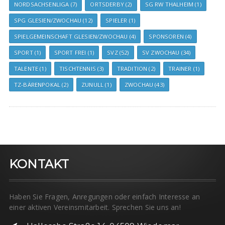
NORDSACHSENLIGA
(7)
ORTSDERBY
(2)
SG RW THALHEIM
(1)
SPG GLESIEN/ZWOCHAU
(12)
SPIELER
(1)
SPIELGEMEINSCHAFT GLESIEN/ZWOCHAU
(4)
SPONSOREN
(4)
SPORT
(1)
SPORT FREI
(1)
SVZ
(52)
SV ZWOCHAU
(34)
TALENTE
(1)
TISCHTENNIS
(3)
TRADITION
(2)
TRAINER
(1)
TZ-BÄRENPOKAL
(2)
ZUNULL
(1)
ZWOCHAU
(43)
KONTAKT
Haben Sie Fragen, Anregungen oder einfach Interesse an
einer aktiven Vereinsmitarbeit. Sprechen Sie uns an!