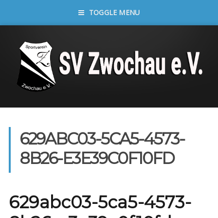
TOGGLE MENU
629ABC03-5CA5-4573-
8B26-E3E39C0F10FD
629abc03-5ca5-4573-