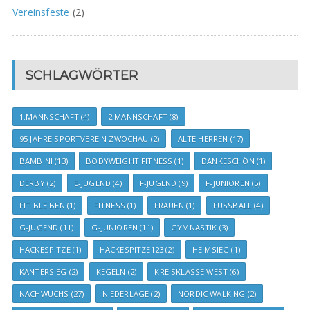
Vereinsfeste
(2)
SCHLAGWÖRTER
1.MANNSCHAFT
(4)
2.MANNSCHAFT
(8)
95 JAHRE SPORTVEREIN ZWOCHAU
(2)
ALTE HERREN
(17)
BAMBINI
(13)
BODYWEIGHT FITNESS
(1)
DANKESCHÖN
(1)
DERBY
(2)
E-JUGEND
(4)
F-JUGEND
(9)
F-JUNIOREN
(5)
FIT BLEIBEN
(1)
FITNESS
(1)
FRAUEN
(1)
FUSSBALL
(4)
G-JUGEND
(11)
G-JUNIOREN
(11)
GYMNASTIK
(3)
HACKESPITZE
(1)
HACKESPITZE123
(2)
HEIMSIEG
(1)
KANTERSIEG
(2)
KEGELN
(2)
KREISKLASSE WEST
(6)
NACHWUCHS
(27)
NIEDERLAGE
(2)
NORDIC WALKING
(2)