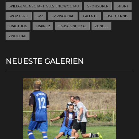
SPIELGEMEINSCHAFT GLESIEN/ZWOCHAU
SPONSOREN
SPORT
SPORT FREI
SVZ
SV ZWOCHAU
TALENTE
TISCHTENNIS
TRADITION
TRAINER
TZ-BÄRENPOKAL
ZUNULL
ZWOCHAU
NEUESTE GALERIEN