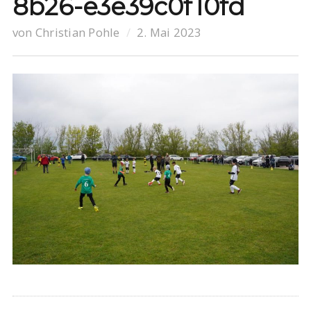
8b26-e3e39c0f10fd
von
Christian Pohle
2. Mai 2023