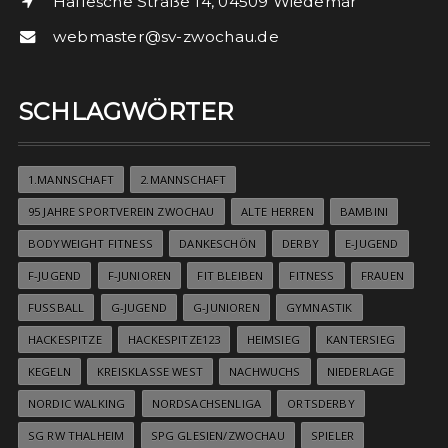
Hallesche Straße 14, 04509 Wiedemar
webmaster@sv-zwochau.de
SCHLAGWÖRTER
1.MANNSCHAFT
2.MANNSCHAFT
95 JAHRE SPORTVEREIN ZWOCHAU
ALTE HERREN
BAMBINI
BODYWEIGHT FITNESS
DANKESCHÖN
DERBY
E-JUGEND
F-JUGEND
F-JUNIOREN
FIT BLEIBEN
FITNESS
FRAUEN
FUSSBALL
G-JUGEND
G-JUNIOREN
GYMNASTIK
HACKESPITZE
HACKESPITZE123
HEIMSIEG
KANTERSIEG
KEGELN
KREISKLASSE WEST
NACHWUCHS
NIEDERLAGE
NORDIC WALKING
NORDSACHSENLIGA
ORTSDERBY
SG RW THALHEIM
SPG GLESIEN/ZWOCHAU
SPIELER