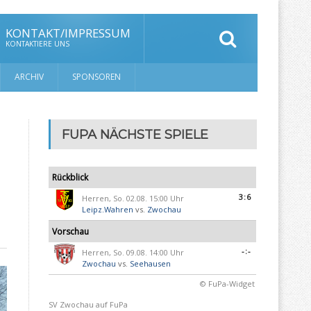
KONTAKT/IMPRESSUM
KONTAKTIERE UNS
ARCHIV
SPONSOREN
FUPA NÄCHSTE SPIELE
Rückblick
3:6
Herren, So. 02.08. 15:00 Uhr
Leipz.Wahren
vs.
Zwochau
Vorschau
-:-
Herren, So. 09.08. 14:00 Uhr
Zwochau
vs.
Seehausen
© FuPa-Widget
SV Zwochau auf FuPa