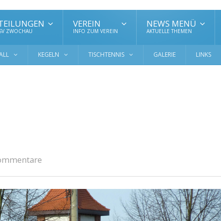
TEILUNGEN
VEREIN
NEWS MENÜ
 SV ZWOCHAU
INFO ZUM VEREIN
AKTUELLE THEMEN
ALL
KEGELN
TISCHTENNIS
GALERIE
LINKS
ommentare