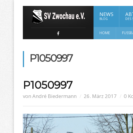
NEWS
AB
BLOG
DES
HOME
FUSSB
P1050997
P1050997
von
André Biedermann
26. März 2017
0 K